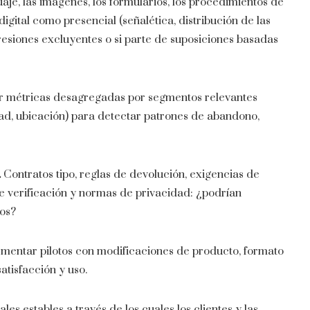
je, las imágenes, los formularios, los procedimientos de
digital como presencial (señalética, distribución de las
resiones excluyentes o si parte de suposiciones basadas
 métricas desagregadas por segmentos relevantes
dad, ubicación) para detectar patrones de abandono,
.
Contratos tipo, reglas de devolución, exigencias de
e verificación y normas de privacidad: ¿podrían
os?
mentar pilotos con modificaciones de producto, formato
tisfacción y uso.
es estables a través de los cuales los clientes y las