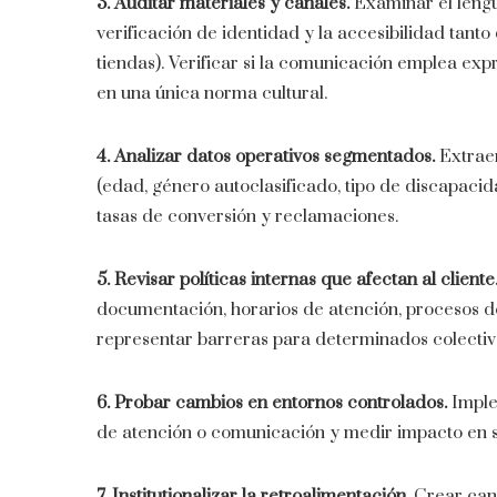
3. Auditar materiales y canales.
Examinar el lengua
verificación de identidad y la accesibilidad tanto 
tiendas). Verificar si la comunicación emplea exp
en una única norma cultural.
4. Analizar datos operativos segmentados.
Extraer
(edad, género autoclasificado, tipo de discapaci
tasas de conversión y reclamaciones.
5. Revisar políticas internas que afectan al cliente
documentación, horarios de atención, procesos d
representar barreras para determinados colectiv
6. Probar cambios en entornos controlados.
Imple
de atención o comunicación y medir impacto en sa
7. Institutionalizar la retroalimentación.
Crear canal