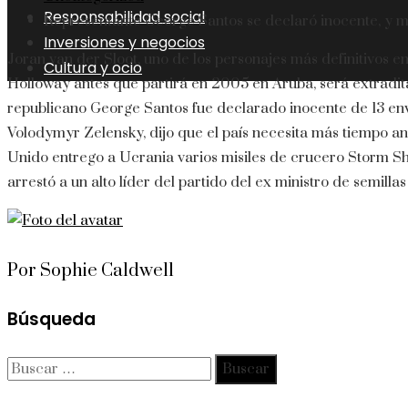
Responsabilidad social
Representante George Santos se declaró inocente, y 
Inversiones y negocios
Joran van der Sloot, uno de los personajes más definitivos e
Cultura y ocio
Holloway antes que partirá en 2005 en Aruba, será extradit
republicano George Santos fue declarado inocente de 13 env
Volodymyr Zelensky, dijo que el país necesita más tiempo an
Unido entrego a Ucrania varios misiles de crucero Storm Sh
arrestó a un alto líder del partido del ex ministro de semilla
Por Sophie Caldwell
Búsqueda
Buscar: