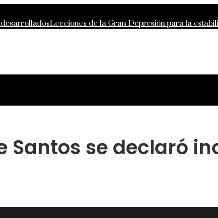
 desarrollados
Lecciones de la Gran Depresión para la estabi
ntropía moderna
La importancia de la estabilidad de precios 
 compras responsables en la RSE de Estados Unidos
 Santos se declaró in