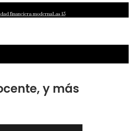
lidad financiera moderna
Las 15
para el crecimiento económico en
ocente, y más