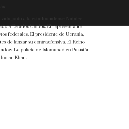
más
n vida junto a la estadounidense Natalee
ado a Estados Unidos. El representante
íos federales. El presidente de Ucrania,
tes de lanzar su contraofensiva. El Reino
adow. La policía de Islamabad en Pakistán
s Imran Khan.