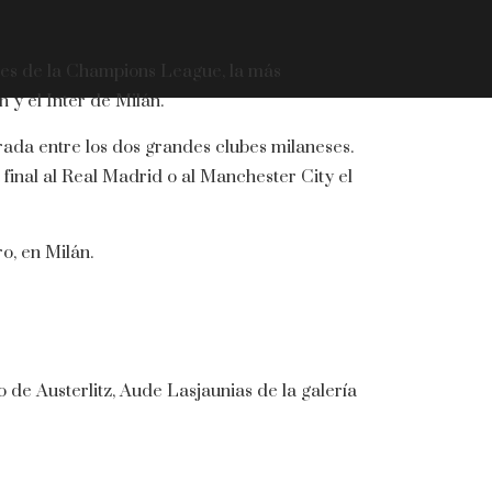
ales de la Champions League, la más
 y el Inter de Milán.
rada entre los dos grandes clubes milaneses.
final al Real Madrid o al Manchester City el
o, en Milán.
 de Austerlitz, Aude Lasjaunias de la galería