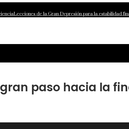
ciencia
Lecciones de la Gran Depresión para la estabilidad f
ía argelina
Descubre los 10 animales con sentidos más sorpre
partida global
 gran paso hacia la fin