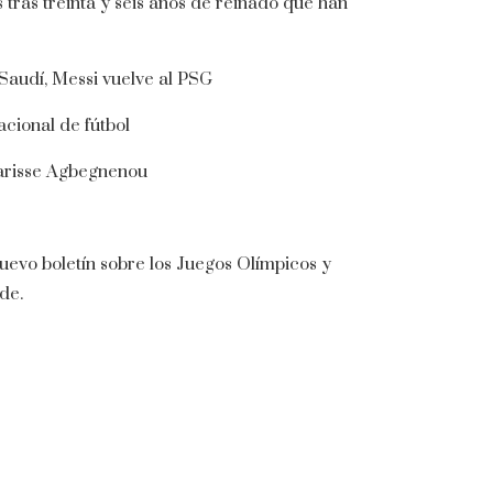
tras treinta y seis años de reinado que han
 Saudí, Messi vuelve al PSG
acional de fútbol
larisse Agbegnenou
uevo boletín sobre los Juegos Olímpicos y
de.