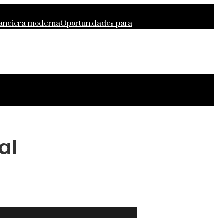
inanciera moderna
Oportunidades para
ndentes y desarrollados
Estocolmo
al