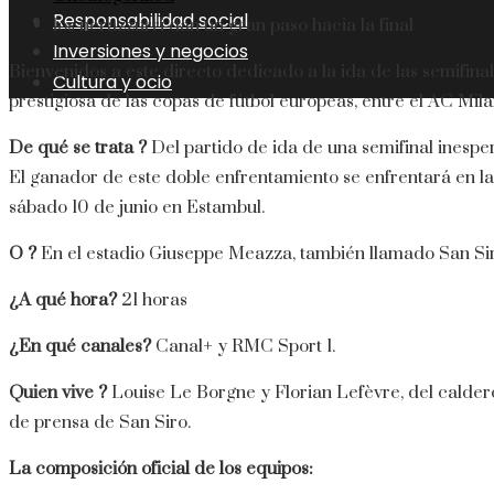
Responsabilidad social
los nerazzurri dan un gran paso hacia la final
Inversiones y negocios
Bienvenidos a este directo dedicado a la ida de las semifin
Cultura y ocio
prestigiosa de las copas de fútbol europeas, entre el AC Milan
De qué se trata ?
Del partido de ida de una semifinal inespe
El ganador de este doble enfrentamiento se enfrentará en la 
sábado 10 de junio en Estambul.
O ?
En el estadio Giuseppe Meazza, también llamado San Sir
¿A qué hora?
21 horas
¿En qué canales?
Canal+ y RMC Sport 1.
Quien vive ?
Louise Le Borgne y Florian Lefèvre, del caldero
de prensa de San Siro.
La composición oficial de los equipos: