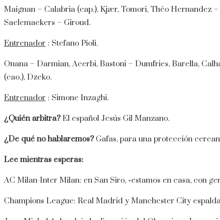
Maignan – Calabria (cap.), Kjær, Tomori, Théo Hernandez – 
Saelemaekers – Giroud.
Entrenador
: Stefano Pioli.
Onana – Darmian, Acerbi, Bastoni – Dumfries, Barella, Cal
(cao.), Dzeko.
Entrenador
: Simone Inzaghi.
¿Quién arbitra?
El español Jesús Gil Manzano.
¿De qué no hablaremos?
Gafas, para una protección cerca
Lee mientras esperas:
AC Milan-Inter Milan: en San Siro, «estamos en casa, con ge
Champions League: Real Madrid y Manchester City espalda c