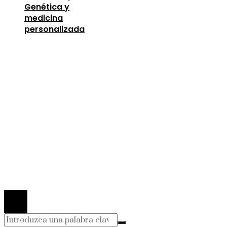
Genética y
medicina
personalizada
Entradas Recientes
Oportunidades para mejorar la infraestructura y 
capital humano en la economía argelina
agosto 7,
2026
Descubre los 10 animales con sentidos más
sorprendentes y desarrollados
agosto 6, 2026
Estocolmo 1972 y la introducción del concepto d
responsabilidad compartida global
agosto 6, 202
© 2026 Todos los derechos Reservados.