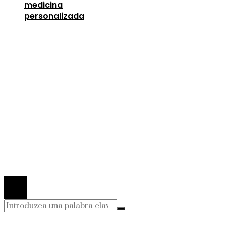
medicina
personalizada
Entradas Recientes
Oportunidades para mejorar la infraestructura y 
capital humano en la economía argelina
agosto 7,
2026
Descubre los 10 animales con sentidos más
sorprendentes y desarrollados
agosto 6, 2026
Lecciones de la Gran Depresión para la estabili
financiera moderna
agosto 4, 2026
© 2026 Todos los derechos Reservados.