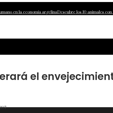
 humano en la economía argelina
Descubre los 10 animales con
o de responsabilidad compartida global
Lecciones de la Gran D
des que definieron la filantropía moderna
lerará el envejecimient
s
107