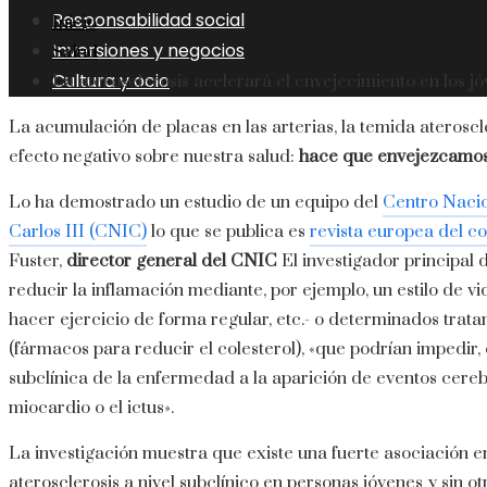
Responsabilidad social
Inicio
Inversiones y negocios
Salud
Cultura y ocio
La aterosclerosis acelerará el envejecimiento en los j
La acumulación de placas en las arterias, la temida ateroscl
efecto negativo sobre nuestra salud:
hace que envejezcamos
Lo ha demostrado un estudio de un equipo del
Centro Nacio
Carlos III (CNIC)
lo que se publica es
revista europea del c
Fuster,
director general del CNIC
El investigador principal 
reducir la inflamación mediante, por ejemplo, un estilo de vi
hacer ejercicio de forma regular, etc.- o determinados trat
(fármacos para reducir el colesterol), «que podrían impedir, o
subclínica de la enfermedad a la aparición de eventos cereb
miocardio o el ictus».
La investigación muestra que existe una fuerte asociación en
aterosclerosis a nivel subclínico en personas jóvenes y sin o