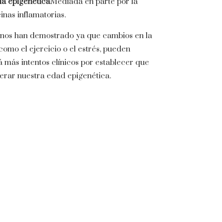
la epigenética
Mediada en parte por la
nas inflamatorias.
unos han demostrado ya que cambios en la
 como el ejercicio o el estrés, pueden
 más intentos clínicos por establecer que
erar nuestra edad epigenética.