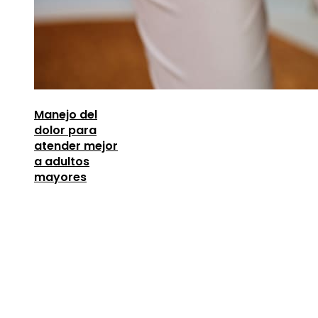
Manejo del
dolor para
atender mejor
a adultos
mayores
Entradas Recientes
Los telescopios con espejos gigantes que
revolucionaron la ciencia
agosto 8, 2026
Lecciones de la Gran Depresión para la estabili
financiera moderna
agosto 7, 2026