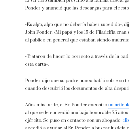
El servicio también presentó a la familia descar
Ponder y anunció que las descargas para el resto 
«Es algo, algo que no debería haber sucedido», di
John Ponder. «Mi papá y los 15 de Filadelfia eran
al público en general que estaban siendo maltrat
«Trataron de hacer lo correcto a través de la cad
esta carta».
Ponder dijo que su padre nunca habló sobre su ti
cuando descubrió los documentos de alta despué
Años más tarde, el Sr. Ponder encontró
un artícul
al que se le concedió una baja honorable 75 años
ejército. Se puso en contacto con un abogado,
eli
accedió a ayudar al Sr. Ponder a buscar justicia 