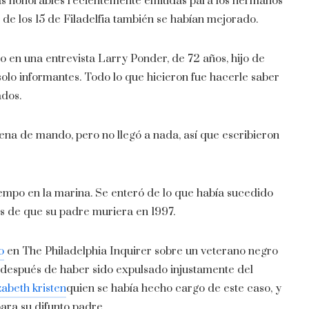
gas honorables recientemente emitidas para los hermanos
de los 15 de Filadelfia también se habían mejorado.
jo en una entrevista Larry Ponder, de 72 años, hijo de
 solo informantes. Todo lo que hicieron fue hacerle saber
ados.
ena de mando, pero no llegó a nada, así que escribieron
empo en la marina. Se enteró de lo que había sucedido
s de que su padre muriera en 1997.
o
en The Philadelphia Inquirer sobre un veterano negro
 después de haber sido expulsado injustamente del
zabeth kristen
quien se había hecho cargo de este caso, y
para su difunto padre.