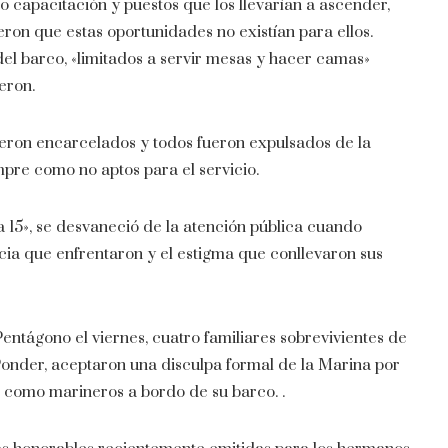
o capacitación y puestos que los llevarían a ascender,
on que estas oportunidades no existían para ellos.
 del barco, «limitados a servir mesas y hacer camas»
eron.
eron encarcelados y todos fueron expulsados ​​de la
mpre como no aptos para el servicio.
a 15», se desvaneció de la atención pública cuando
icia que enfrentaron y el estigma que conllevaron sus
entágono el viernes, cuatro familiares sobrevivientes de
onder, aceptaron una disculpa formal de la Marina por
s como marineros a bordo de su barco. .