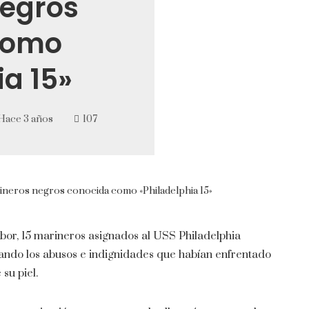
egros
como
ia 15»
Hace 3 años
107
arineros negros conocida como «Philadelphia 15»
bor, 15 marineros asignados al USS Philadelphia
lando los abusos e indignidades que habían enfrentado
su piel.