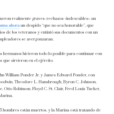
fueron realmente graves: rechazos «indeseables», un
lama ahora
un despido “que no sea honorable”, que
ios de los veteranos y entintó sus documentos con un
empleadores se avergonzaran.
los hermanos hicieron todo lo posible para continuar con
 que sirvieron en el ejército.
hn William Ponder Jr. y James Edward Ponder, con
Goodwin, Theodore L. Hansbrough, Byron C. Johnson,
, Otto Robinson, Floyd C. St. Clair, Fred Louis Tucker,
Marina.
15 hombres están muertos, y la Marina está tratando de